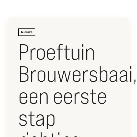
CONTACT
Nieuws
Dwarsdenkers
Proeftuin
&
Pioniers
Brouwersbaai,
een eerste
stap