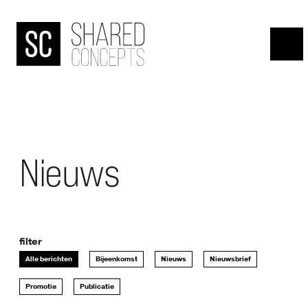
HOME
menu
OVER
DE
BANJAARD
Nieuws
ONDERZOEKEN
filter
NIEUWS
Alle berichten
Bijeenkomst
Nieuws
Nieuwsbrief
Promotie
Publicatie