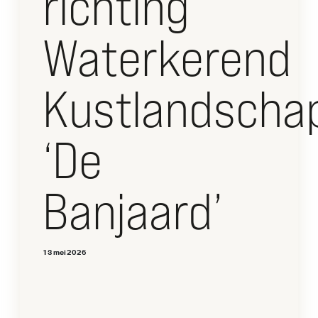
richting
Waterkerend
Kustlandscha
‘De
Banjaard’
13 mei 2026