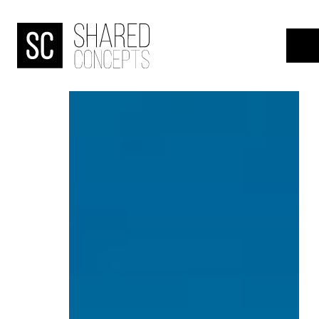
HOME
menu
OVER
DE
BANJAARD
ONDERZOEKEN
NIEUWS