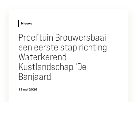
Nieuws
Proeftuin Brouwersbaai,
een eerste stap richting
Waterkerend
Kustlandschap ‘De
Banjaard’
13 mei 2026
Met een pilot-experiment willen we
onderzoeken of door de inzet van
luwtestructuren in combinatie met mariene
en plantaardige biobouwers we de afkalving
kunnen vertragen of zelfs tot staan brengen