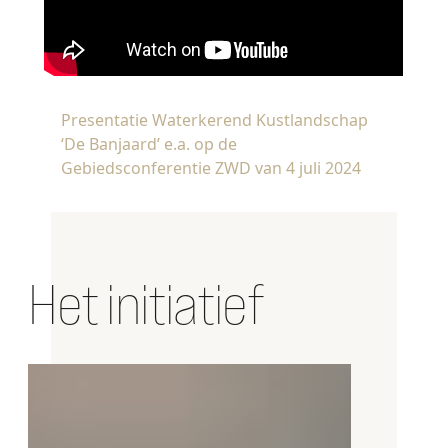
Presentatie Waterkerend Kustlandschap
‘De Banjaard’ e.a. op de
Gebiedsconferentie ZWD van 4 juli 2024
Het initiatief