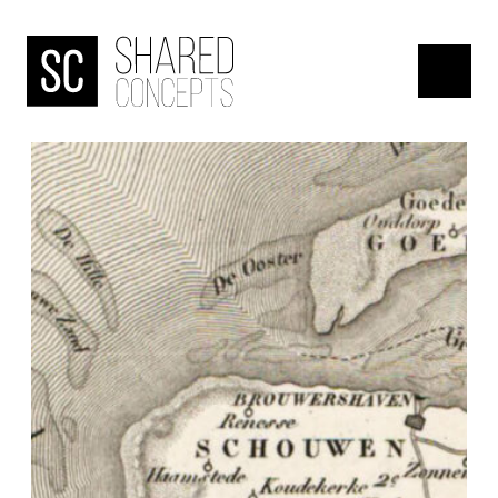
HOME
menu
OVER
DE
BANJAARD
ONDERZOEKEN
NIEUWS