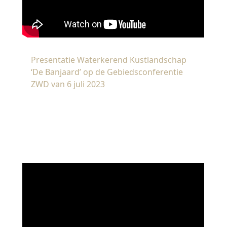
Presentatie Waterkerend Kustlandschap
‘De Banjaard’ op de Gebiedsconferentie
ZWD van 6 juli 2023