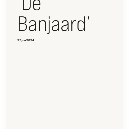
‘De
Banjaard’
27 jun 2024