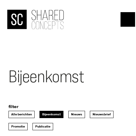
HOME
menu
OVER
DE
BANJAARD
Bijeenkomst
ONDERZOEKEN
filter
NIEUWS
Alle berichten
Bijeenkomst
Nieuws
Nieuwsbrief
Promotie
Publicatie