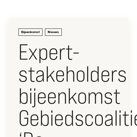
CONTACT
Bijeenkomst
Nieuws
Dwarsdenkers
Expert-
&
Pioniers
stakeholders
bijeenkomst
Gebiedscoaliti