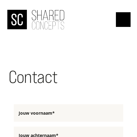
HOME
menu
OVER
DE
BANJAARD
Contact
ONDERZOEKEN
NIEUWS
Jouw voornaam*
Jouw achternaam*