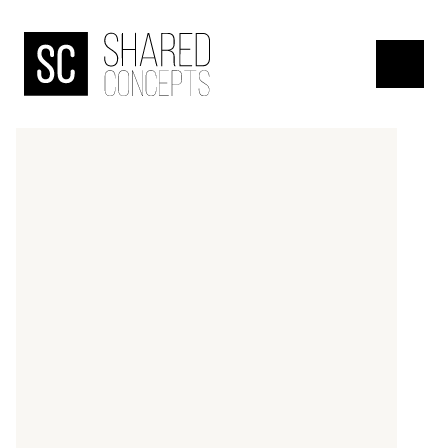
HOME
menu
OVER
DE
BANJAARD
ONDERZOEKEN
NIEUWS