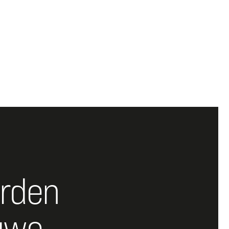
rden
uwe