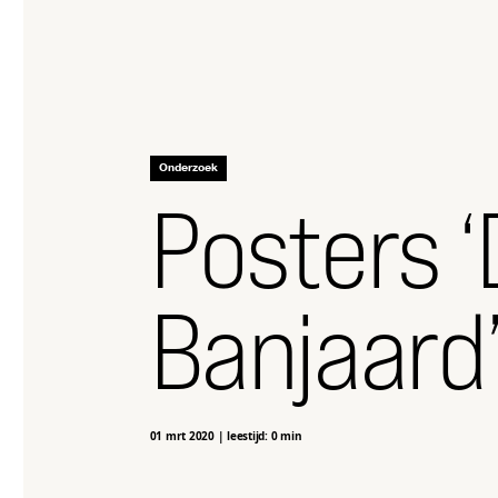
Onderzoek
Posters ‘
Banjaard
01 mrt 2020
|
leestijd: 0 min