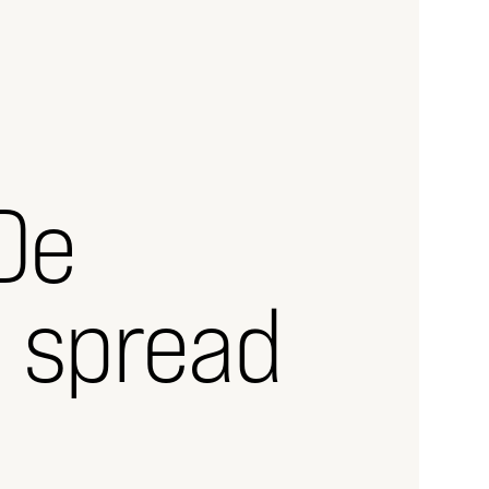
De
’ spread