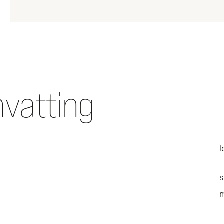
vatting
l
s