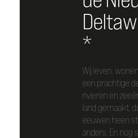
Deltaw
*
Wij leven, wone
een prachtige de
rivieren en zee
land gemaakt, d
eeuwen heen s
anders. En nog 