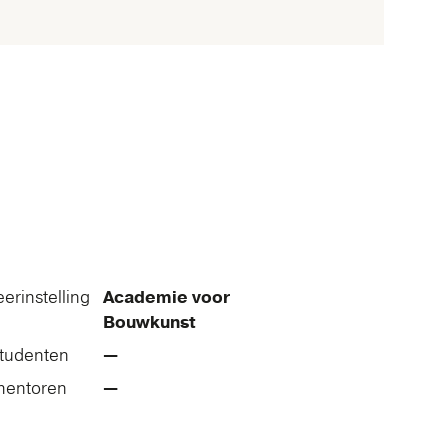
eerinstelling
Academie voor
Bouwkunst
tudenten
—
mentoren
—