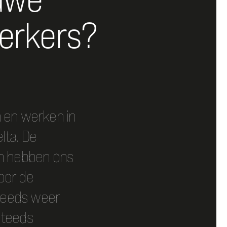
erkers?
n en werken in
lta. De
ën hebben ons
oor de
teeds weer
steeds