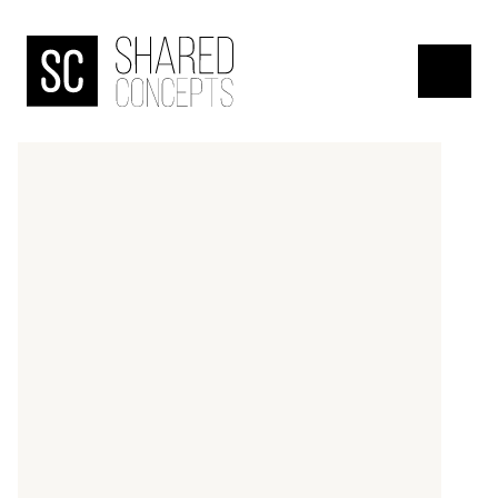
HOME
menu
OVER
DE
BANJAARD
ONDERZOEKEN
NIEUWS