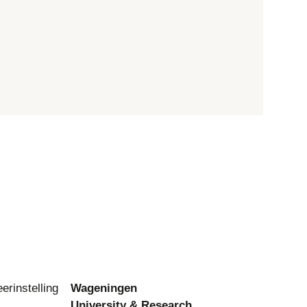
eerinstelling
Wageningen
University & Research