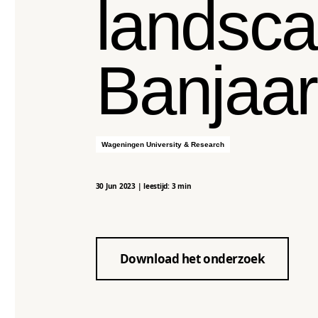
landsca
Banjaa
Wageningen University & Research
30 Jun 2023
|
leestijd: 3 min
Download het onderzoek