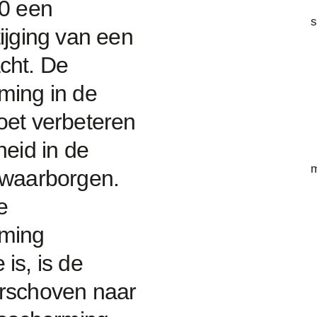
00 een
s
ijging van een
cht. De
ming in de
oet verbeteren
heid in de
m
 waarborgen.
e
rming
is, is de
rschoven naar