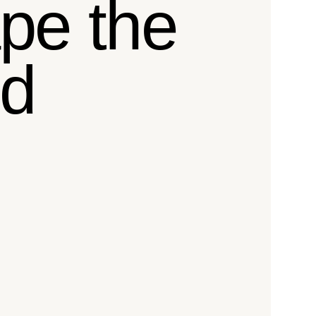
pe the
rd