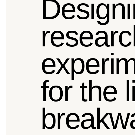
Designi
researc
experi
for the l
breakw