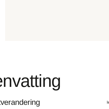
nvatting
tverandering
l