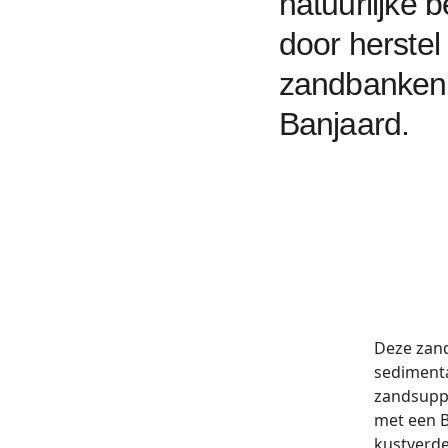
natuurlijke 
door herstel
zandbanken 
Banjaard.
Deze zand
sedimenta
zandsuppl
met een B
kustverded