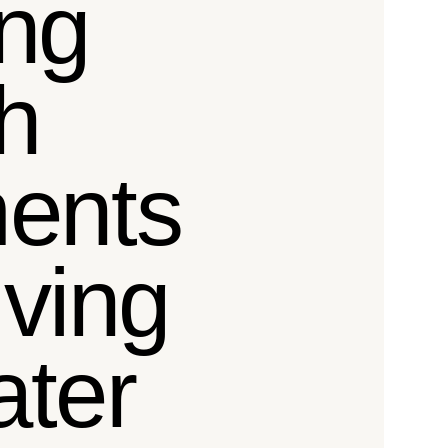
ng
h
ments
iving
ater