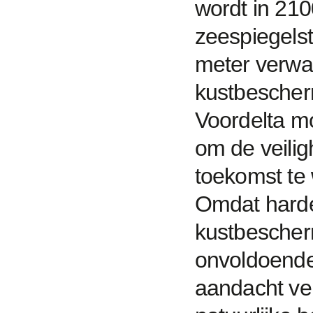
wordt in 21
zeespiegelst
meter verwa
kustbescher
Voordelta m
om de veilig
toekomst te
Omdat hard
kustbesche
onvoldoende 
aandacht ve